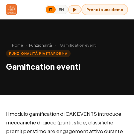
Prenota una demo
IT
EN
OAK per me
Home
›
Funzionalità
›
Gamification eventi
FUNZIONALITÀ PIATTAFORMA
Gamification eventi
Il modulo gamification di OAK EVENTS introduce
meccaniche di gioco (punti, sfide, classifiche,
premi) per stimolare engagement attivo durante