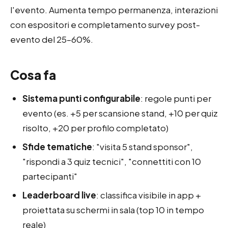
l'evento. Aumenta tempo permanenza, interazioni
con espositori e completamento survey post-
evento del 25–60%.
Cosa fa
Sistema punti configurabile
: regole punti per
evento (es. +5 per scansione stand, +10 per quiz
risolto, +20 per profilo completato)
Sfide tematiche
: "visita 5 stand sponsor",
"rispondi a 3 quiz tecnici", "connettiti con 10
partecipanti"
Leaderboard live
: classifica visibile in app +
proiettata su schermi in sala (top 10 in tempo
reale)