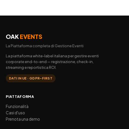
OAK
EVENTS
La Piattaforma completa di Gestione Eventi
La piattaforma white-label italiana per gestire eventi
corporate end-to-end — registrazione, check-in,
streaming e reportistica ROI.
DATI IN UE · GDPR-FIRST
PIATTAFORMA
Funzionalità
Casi d'uso
Prenota una demo