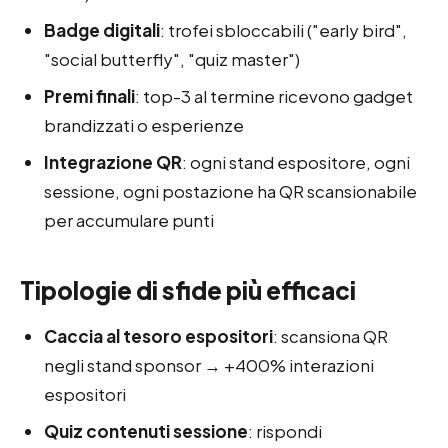
Badge digitali
: trofei sbloccabili ("early bird",
"social butterfly", "quiz master")
Premi finali
: top-3 al termine ricevono gadget
brandizzati o esperienze
Integrazione QR
: ogni stand espositore, ogni
sessione, ogni postazione ha QR scansionabile
per accumulare punti
Tipologie di sfide più efficaci
Caccia al tesoro espositori
: scansiona QR
negli stand sponsor → +400% interazioni
espositori
Quiz contenuti sessione
: rispondi