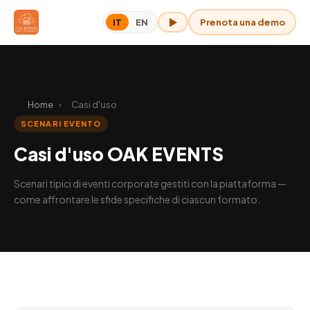
Prenota una demo
IT
EN
OAK per me
Home
›
Casi d'uso
SCENARI EVENTO
Casi d'uso OAK EVENTS
Scenari tipici di eventi corporate gestiti con la piattaforma —
come affrontare le sfide specifiche di ciascun formato.