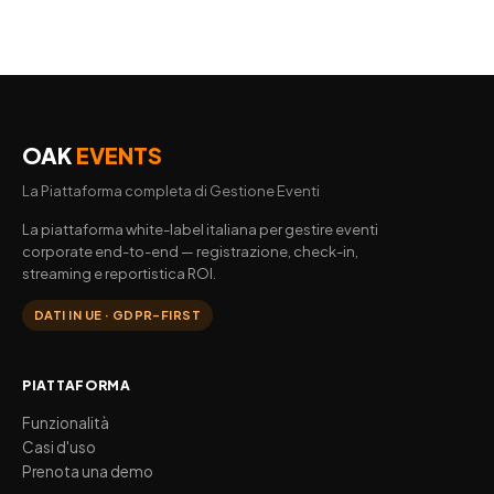
OAK
EVENTS
La Piattaforma completa di Gestione Eventi
La piattaforma white-label italiana per gestire eventi
corporate end-to-end — registrazione, check-in,
streaming e reportistica ROI.
DATI IN UE · GDPR-FIRST
PIATTAFORMA
Funzionalità
Casi d'uso
Prenota una demo