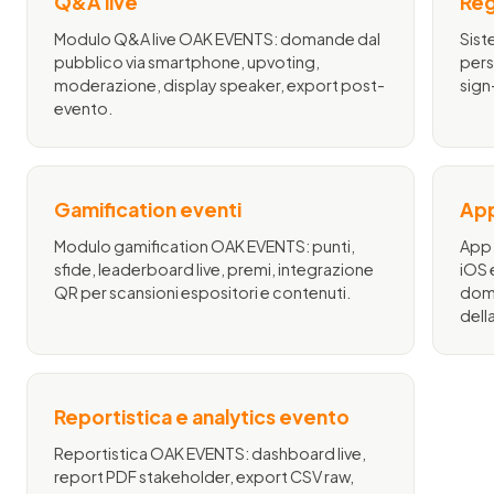
Q&A live
Reg
Modulo Q&A live OAK EVENTS: domande dal
Sist
pubblico via smartphone, upvoting,
pers
moderazione, display speaker, export post-
sign
evento.
Gamification eventi
App
Modulo gamification OAK EVENTS: punti,
App 
sfide, leaderboard live, premi, integrazione
iOS 
QR per scansioni espositori e contenuti.
domi
dell
Reportistica e analytics evento
Reportistica OAK EVENTS: dashboard live,
report PDF stakeholder, export CSV raw,