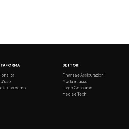
TTAFORMA
SETTORI
ionalità
Finanza e Assicurazioni
 d'uso
Moda e Lusso
nota una demo
Largo Consumo
Media e Tech