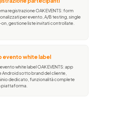
istrazione partecipanti
ema registrazione OAK EVENTS: form
onalizzati per evento, A/B testing, single
-on, gestione liste invitati controllate.
 evento white label
evento white label OAK EVENTS: app
e Android sotto brand del cliente,
nio dedicato, funzionalità complete
a piattaforma.