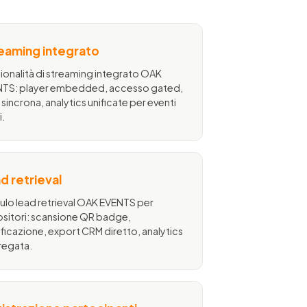
eaming integrato
ionalità di streaming integrato OAK
TS: player embedded, accesso gated,
 sincrona, analytics unificate per eventi
i.
d retrieval
lo lead retrieval OAK EVENTS per
sitori: scansione QR badge,
ificazione, export CRM diretto, analytics
regata.