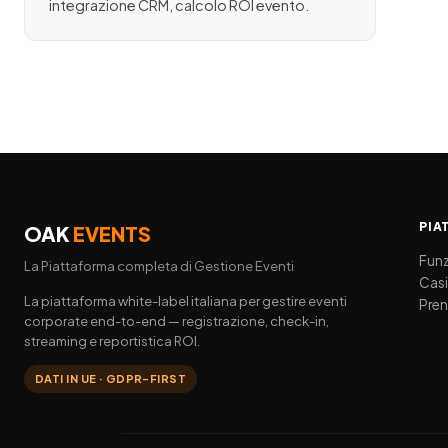
integrazione CRM, calcolo ROI evento.
PIA
OAK
EVENTS
Funz
La Piattaforma completa di Gestione Eventi
Casi
La piattaforma white-label italiana per gestire eventi
Pre
corporate end-to-end — registrazione, check-in,
streaming e reportistica ROI.
DATI IN UE · GDPR-FIRST