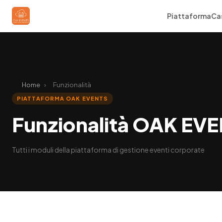
Piattaforma
Cas
Home
›
Funzionalità
PIATTAFORMA OAK EVENTS
Funzionalità OAK EV
Tutti i moduli della piattaforma di gestione eventi corporate