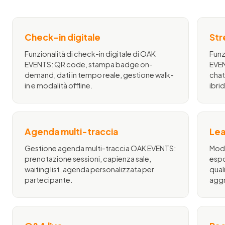
Check-in digitale
Str
Funzionalità di check-in digitale di OAK
Funz
EVENTS: QR code, stampa badge on-
EVEN
demand, dati in tempo reale, gestione walk-
chat
in e modalità offline.
ibrid
Agenda multi-traccia
Lea
Gestione agenda multi-traccia OAK EVENTS:
Modu
prenotazione sessioni, capienza sale,
espo
waiting list, agenda personalizzata per
qual
partecipante.
agg