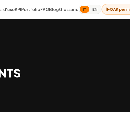
i d'uso
KPI
Portfolio
FAQ
Blog
Glossario
OAK per m
IT
EN
ENTS