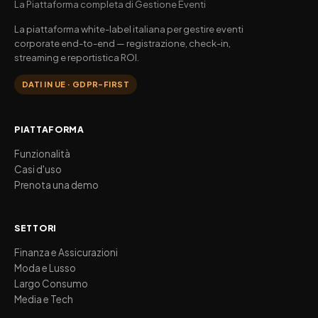
La Piattaforma completa di Gestione Eventi
La piattaforma white-label italiana per gestire eventi
corporate end-to-end — registrazione, check-in,
streaming e reportistica ROI.
DATI IN UE · GDPR-FIRST
PIATTAFORMA
Funzionalità
Casi d'uso
Prenota una demo
SETTORI
Finanza e Assicurazioni
Moda e Lusso
Largo Consumo
Media e Tech