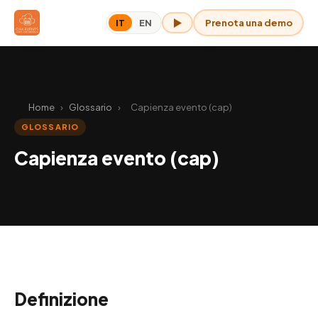
Prenota una demo
IT
EN
OAK per me
Home
›
Glossario
›
Capienza evento (cap)
GLOSSARIO
Capienza evento (cap)
Definizione