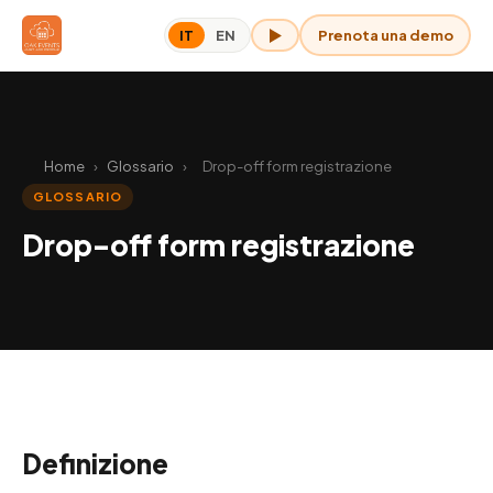
Prenota una demo
IT
EN
OAK per me
Home
›
Glossario
›
Drop-off form registrazione
GLOSSARIO
Drop-off form registrazione
Definizione