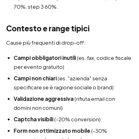
70%, step 3 60%.
Contesto e range tipici
Cause più frequenti di drop-off:
Campi obbligatori inutili
(es. fax, codice fiscale
per evento gratuito)
Campi non chiari
(es. "azienda" senza
specificare se è ragione sociale o brand)
Validazione aggressiva
(rifiuta email con
domini non comuni)
Captcha visibili
(-20% conversion)
Form non ottimizzato mobile
(-30%