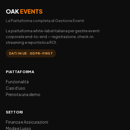
OAK
EVENTS
La Piattaforma completa di Gestione Eventi
La piattaforma white-label italiana per gestire eventi
corporate end-to-end — registrazione, check-in,
streaming e reportistica ROI.
DATI IN UE · GDPR-FIRST
PIATTAFORMA
Funzionalità
Casi d'uso
Prenota una demo
SETTORI
Finanza e Assicurazioni
Moda e Lusso