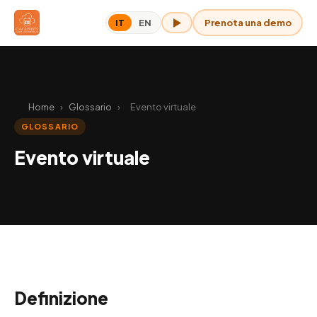
Prenota una demo
IT
EN
OAK per me
Home
›
Glossario
›
Evento virtuale
GLOSSARIO
Evento virtuale
Definizione