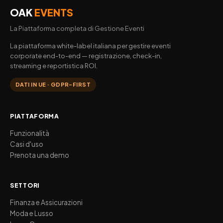
OAK
EVENTS
La Piattaforma completa di Gestione Eventi
La piattaforma white-label italiana per gestire eventi
corporate end-to-end — registrazione, check-in,
streaming e reportistica ROI.
DATI IN UE · GDPR-FIRST
PIATTAFORMA
Funzionalità
Casi d'uso
Prenota una demo
SETTORI
Finanza e Assicurazioni
Moda e Lusso