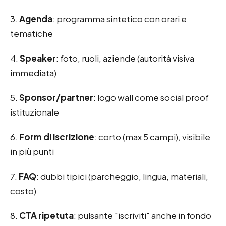
3.
Agenda
: programma sintetico con orari e
tematiche
4.
Speaker
: foto, ruoli, aziende (autorità visiva
immediata)
5.
Sponsor/partner
: logo wall come social proof
istituzionale
6.
Form di iscrizione
: corto (max 5 campi), visibile
in più punti
7.
FAQ
: dubbi tipici (parcheggio, lingua, materiali,
costo)
8.
CTA ripetuta
: pulsante "iscriviti" anche in fondo