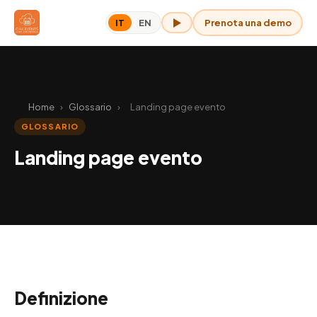
Prenota una demo
IT
EN
OAK per me
Home
›
Glossario
›
Landing page evento
GLOSSARIO
Landing page evento
Definizione