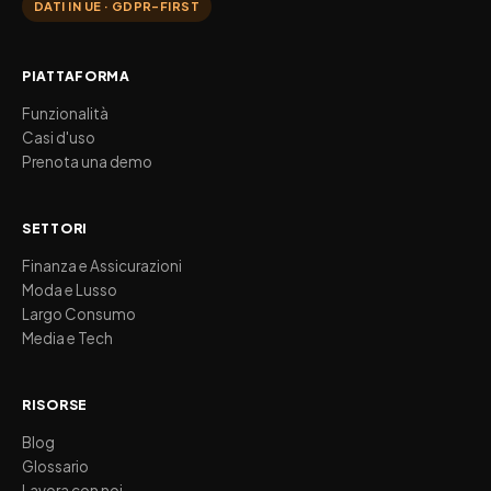
DATI IN UE · GDPR-FIRST
PIATTAFORMA
Funzionalità
Casi d'uso
Prenota una demo
SETTORI
Finanza e Assicurazioni
Moda e Lusso
Largo Consumo
Media e Tech
RISORSE
Blog
Glossario
Lavora con noi