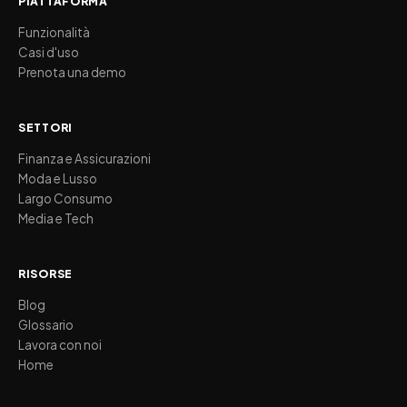
PIATTAFORMA
Funzionalità
Casi d'uso
Prenota una demo
SETTORI
Finanza e Assicurazioni
Moda e Lusso
Largo Consumo
Media e Tech
RISORSE
Blog
Glossario
Lavora con noi
Home