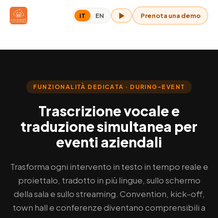
Prenota una demo
IT
EN
OAK per me
Home
›
Trascrizione e sottotitoli live
FUNZIONALITÀ DEDICATA · DURING-EVENT
Trascrizione vocale e
traduzione simultanea per
eventi aziendali
Trasforma ogni intervento in testo in tempo reale e
proiettalo, tradotto in più lingue, sullo schermo
della sala e sullo streaming. Convention, kick-off,
town hall e conferenze diventano comprensibili a